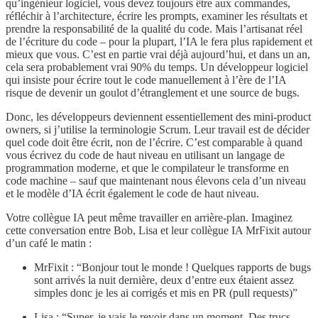
qu’ingénieur logiciel, vous devez toujours être aux commandes,
réfléchir à l’architecture, écrire les prompts, examiner les résultats et
prendre la responsabilité de la qualité du code. Mais l’artisanat réel
de l’écriture du code – pour la plupart, l’IA le fera plus rapidement et
mieux que vous. C’est en partie vrai déjà aujourd’hui, et dans un an,
cela sera probablement vrai 90% du temps. Un développeur logiciel
qui insiste pour écrire tout le code manuellement à l’ère de l’IA
risque de devenir un goulot d’étranglement et une source de bugs.
Donc, les développeurs deviennent essentiellement des mini-product
owners, si j’utilise la terminologie Scrum. Leur travail est de décider
quel code doit être écrit, non de l’écrire. C’est comparable à quand
vous écrivez du code de haut niveau en utilisant un langage de
programmation moderne, et que le compilateur le transforme en
code machine – sauf que maintenant nous élevons cela d’un niveau
et le modèle d’IA écrit également le code de haut niveau.
Votre collègue IA peut même travailler en arrière-plan. Imaginez
cette conversation entre Bob, Lisa et leur collègue IA MrFixit autour
d’un café le matin :
MrFixit : “Bonjour tout le monde ! Quelques rapports de bugs
sont arrivés la nuit dernière, deux d’entre eux étaient assez
simples donc je les ai corrigés et mis en PR (pull requests)”
Lisa : “Super, je vais le revoir dans un moment. Des trucs